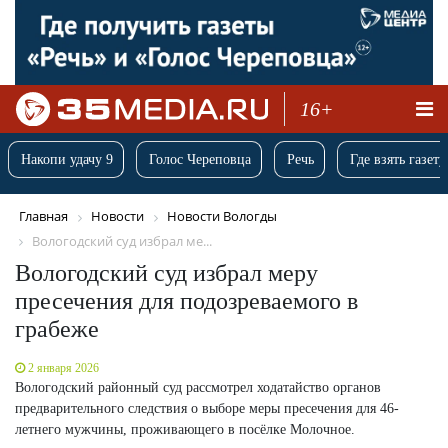
16+
Накопи удачу 9
Голос Череповца
Речь
Где взять газету
Главная
Новости
Новости Вологды
Вологодский суд избрал ме...
Вологодский суд избрал меру
пресечения для подозреваемого в
грабеже
2 января 2026
Вологодский районный суд рассмотрел ходатайство органов
предварительного следствия о выборе меры пресечения для 46-
летнего мужчины, проживающего в посёлке Молочное.