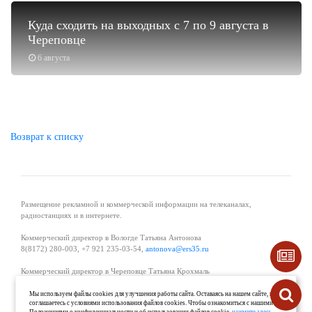
Куда сходить на выходных с 7 по 9 августа в
Череповце
6 августа
Возврат к списку
Размещение рекламной и коммерческой информации на телеканалах,
радиостанциях и в интернете.
Коммерческий директор в Вологде Татьяна Антонова
8(8172) 280-003, +7 921 235-03-54,
antonova@ers35.ru
Коммерческий директор в Череповце Татьяна Крохмаль
8(8202) 57-11-11, +7 921 121-59-44,
tvkrohmal@35media.ru
Мы используем файлы cookies для улучшения работы сайта. Оставаясь на нашем сайте, вы
соглашаетесь с условиями использования файлов cookies. Чтобы ознакомиться с нашими
Начальник отдела рекламы в Великом Устюге Екатерина Вьюжанина 8(81738)