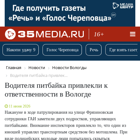
16+
Накопи удачу 9
Голос Череповца
Речь
Где взять газету
Главная
Новости
Новости Вологды
Водителя питбайка привлек...
Водителя питбайка привлекли к
ответственности в Вологде
11 июня 2026
Накануне в ходе патрулирования на улице Фрязиновская
сотрудники ГАИ заметили двух подростков, управляющих
питбайками. Внимание инспекторов привлекло то, что один из
юношей управлял транспортным средством без мотошлема. При
виде полицейских молодые люди попытались скрыться.