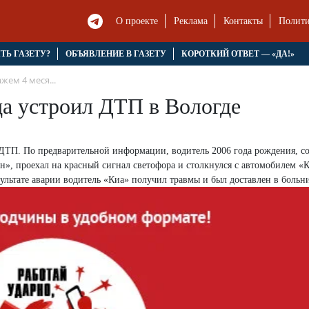
О проекте
Реклама
Контакты
Полити
ЯТЬ ГАЗЕТУ?
ОБЪЯВЛЕНИЕ В ГАЗЕТУ
КОРОТКИЙ ОТВЕТ — «ДА!»
жем 4 меся...
ца устроил ДТП в Вологде
 ДТП. По предварительной информации, водитель 2006 года рождения, с
», проехал на красный сигнал светофора и столкнулся с автомобилем «К
ультате аварии водитель «Киа» получил травмы и был доставлен в больн