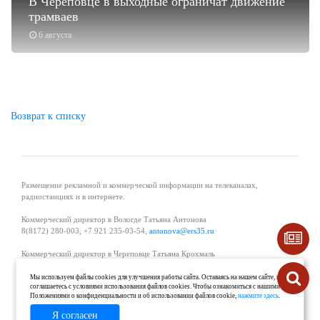
В Череповце в выходные ограничат движение
трамваев
6 августа
Возврат к списку
Размещение рекламной и коммерческой информации на телеканалах,
радиостанциях и в интернете.
Коммерческий директор в Вологде Татьяна Антонова
8(8172) 280-003, +7 921 235-03-54,
antonova@ers35.ru
Коммерческий директор в Череповце Татьяна Крохмаль
8(8202) 57-11-11, +7 921 121-59-44,
tvkrohmal@35media.ru
Мы используем файлы cookies для улучшения работы сайта. Оставаясь на нашем сайте, вы
соглашаетесь с условиями использования файлов cookies. Чтобы ознакомиться с нашими
Начальник отдела рекламы в Великом Устюге Екатерина Вьюжанина 8(81738)
Положениями о конфиденциальности и об использовании файлов cookie,
нажмите здесь
.
2-04-44, +7 921 125-06-40,
katrinv81@mail.ru
Я согласен