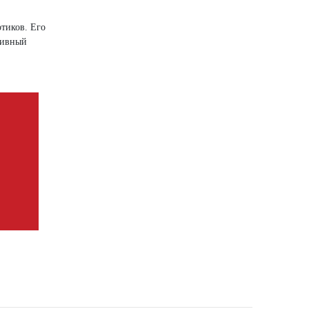
тиков. Его
тивный