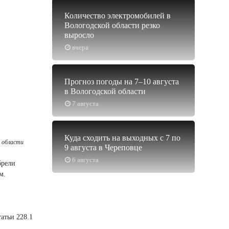
Количество электромобилей в
Вологодской области резко
выросло
вчера
Прогноз погоды на 7–10 августа
в Вологодской области
7 августа
Куда сходить на выходных с 7 по
й области
9 августа в Череповце
6 августа
брели
м.
атьи 228.1