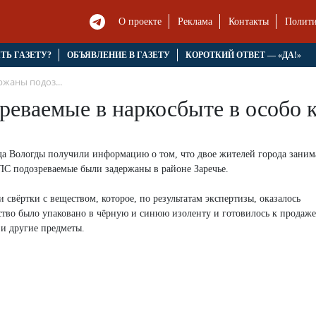
О проекте
Реклама
Контакты
Полити
ЯТЬ ГАЗЕТУ?
ОБЪЯВЛЕНИЕ В ГАЗЕТУ
КОРОТКИЙ ОТВЕТ — «ДА!»
ржаны подоз...
реваемые в наркосбыте в особо 
да Вологды получили информацию о том, что двое жителей города заним
ПС подозреваемые были задержаны в районе Заречье.
свёртки с веществом, которое, по результатам экспертизы, оказалось
тво было упаковано в чёрную и синюю изоленту и готовилось к продаже
 и другие предметы.