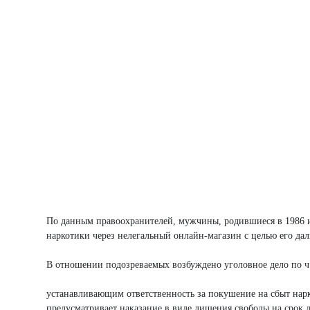
По данным правоохранителей, мужчины, родившиеся в 1986 и 
наркотики через нелегальный онлайн-магазин с целью его да
В отношении подозреваемых возбуждено уголовное дело по ч. 3
устанавливающим ответственность за покушение на сбыт нарко
предусматривает наказание в виде лишения свободы на срок д