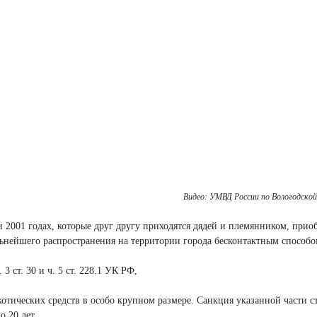
Видео: УМВД России по Вологодско
2001 годах, которые друг другу приходятся дядей и племянником, прио
льнейшего распространения на территории города бесконтактным способо
 ст. 30 и ч. 5 ст. 228.1 УК РФ,
тических средств в особо крупном размере. Санкция указанной части ст
о 20 лет.