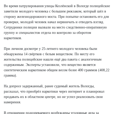
Next
Во время патрулирования улицы Козлёнской в Вологде полицейские
заметили молодого человека с большим рюкзаком, который шёл в
сторону железнодорожного моста. При попытке остановить его для
проверки, молодой человек начал нервничать и отводить взгляд.
Сотрудники полиции вызвали на место следственно-оперативную
группу и специалистов отдела по контролю за оборотом
наркотиков.
При личном досмотре у 25-летнего молодого человека были
обнаружены 14 свёртков с белым веществом. По месту его
жительства полицейские нашли ещё два пакета с аналогичным
содержимым. Эксперты установили, что вещество является
синтетическим наркотиком общим весом более 400 граммов (408,22
грамма).
На допросе задержанный, ранее судимый житель Вологды,
рассказал, что приобрёл наркотики через интернет и планировал
продавать их в областном центре, но не успел реализовать свои
намерения.
В отношении подозреваемого возбуждены уголовные дела за