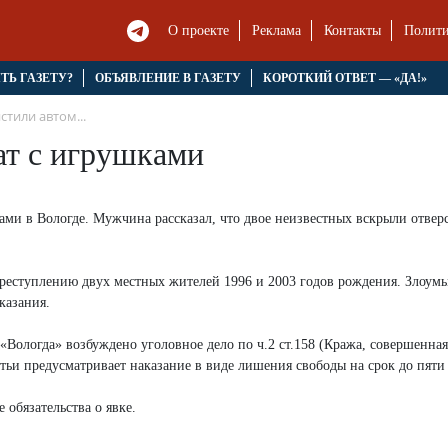
О проекте
Реклама
Контакты
Полити
ЯТЬ ГАЗЕТУ?
ОБЪЯВЛЕНИЕ В ГАЗЕТУ
КОРОТКИЙ ОТВЕТ — «ДА!»
стили автом...
ат с игрушками
ами в Вологде. Мужчина рассказал, что двое неизвестных вскрыли отверс
преступлению двух местных жителей 1996 и 2003 годов рождения. Злоу
казания.
ологда» возбуждено уголовное дело по ч.2 ст.158 (Кража, совершенна
тьи предусматривает наказание в виде лишения свободы на срок до пяти 
 обязательства о явке.