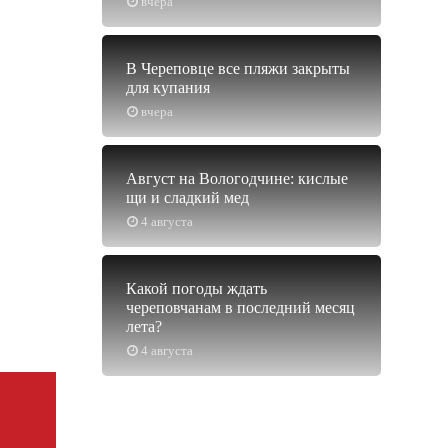
вчера
В Череповце все пляжи закрыты
для купания
вчера
Август на Вологодчине: кислые
щи и сладкий мед
4 августа
Какой погоды ждать
череповчанам в последний месяц
лета?
4 августа