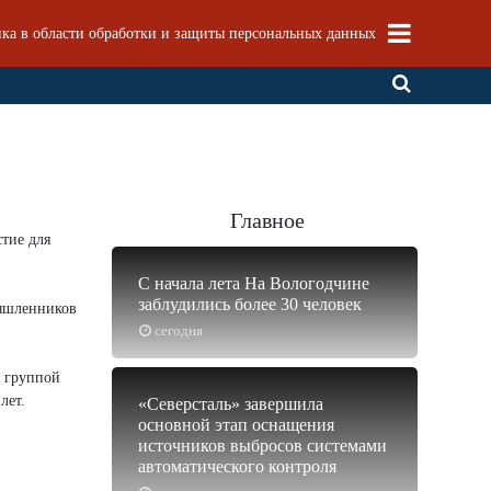
ка в области обработки и защиты персональных данных
Главное
тие для
С начала лета На Вологодчине
заблудились более 30 человек
мышленников
сегодня
я группой
лет.
«Северсталь» завершила
основной этап оснащения
источников выбросов системами
автоматического контроля