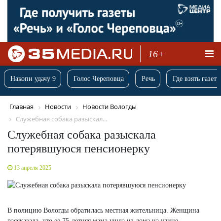
16+
Накопи удачу 9
Голос Череповца
Речь
Где взять газету
Главная
Новости
Новости Вологды
Служебная собака разыскал...
Служебная собака разыскала
потерявшуюся пенсионерку
13 апреля 2025
В полицию Вологды обратилась местная жительница. Женщина
рассказала, что ее 75-летняя мама ушла из дома на улице