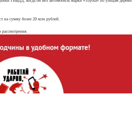
удники ГИБДД, когда он вёл автомобиль марки «Toyota» по улицам дерев
т на сумму более 20 млн рублей.
 рассмотрения.