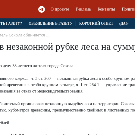
О проекте
Реклама
Контакты
Полити
ЯТЬ ГАЗЕТУ?
ОБЪЯВЛЕНИЕ В ГАЗЕТУ
КОРОТКИЙ ОТВЕТ — «ДА!»
ель Сокола обвиняется ...
в незаконной рубке леса на сумм
 делу 38-летнего жителя города Сокола.
ного кодекса: ч. 3 ст. 260 — незаконная рубка леса в особо крупном раз
нной древесины в особо крупном размере; ч. 1 ст. 264.1 — управление тр
казания за отказ от медосвидетельствования.
 обвиняемый организовал незаконную вырубку леса на территории Соколь
,2 тыс. кубометров древесины, преимущественно хвойных и лиственных по
ублей.