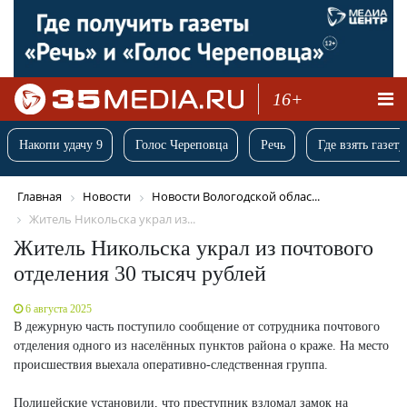
16+
Накопи удачу 9
Голос Череповца
Речь
Где взять газету
Главная
Новости
Новости Вологодской облас...
Житель Никольска украл из...
Житель Никольска украл из почтового
отделения 30 тысяч рублей
6 августа 2025
В дежурную часть поступило сообщение от сотрудника почтового
отделения одного из населённых пунктов района о краже. На место
происшествия выехала оперативно-следственная группа.
Полицейские установили, что преступник взломал замок на