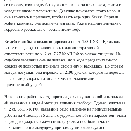
ее сторону, взяла одну банку и спрятала ее за прилавком, рядом с
холодильником с мороженым. Девушке показалось этого мало, и
она вернулась к прилавку, чтобы взять еще одну банку. Спрятав
кофе в карманы, она покинула магазин. Уже в машине девушка с
гордостью рассказала о «бесплатном» кофе.
Ее действия были квалифицированы по ст. 158.1 УК РФ, так как
ранее она дважды привлекалась к административной
ответственности по ч. 2 ст. 7.27 КоАП РФ за мелкое хищение. На
судебное заседание она не явилась, но в ходе предварительного
следствия полностью признала свою вину и раскаялась. По словам
матери девушки, она передала ей 2198 рублей, которые та перевела
на счет директора магазина в качестве компенсации за
причиненный ущерб.
Никольский районный суд признал девушку виновной и назначил
ей наказание в виде 4 месяцев лишения свободы. Однако, учитывая
ч. 2 ст. 53.1 УК РФ, наказание было заменено на принудительные
работы на 4 месяца и 5 дней, с удержанием 5% из заработной платы
в доход государства ежемесячно (с учетом неотбытой части
наказания по предыдущему приговору мирового судьи).