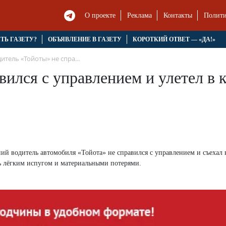
О проекте
Реклама
Контакты
Полити
ЯТЬ ГАЗЕТУ?
ОБЪЯВЛЕНИЕ В ГАЗЕТУ
КОРОТКИЙ ОТВЕТ — «ДА!»
итель «Тойоты» не спра...
ился с управлением и улетел в 
ний водитель автомобиля «Тойота» не справился с управлением и съехал 
ь лёгким испугом и материальными потерями.