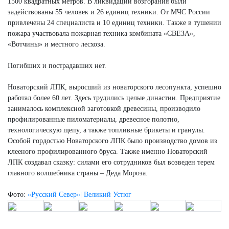
1500 квадратных метров. В ликвидации возгорания были
задействованы 55 человек и 26 единиц техники. От МЧС России
привлечены 24 специалиста и 10 единиц техники. Также в тушении
пожара участвовала пожарная техника комбината «СВЕЗА»,
«Вотчины» и местного лесхоза.
Погибших и пострадавших нет.
Новаторский ЛПК, выросший из новаторского лесопункта, успешно
работал более 60 лет. Здесь трудились целые династии. Предприятие
занималось комплексной заготовкой древесины, производило
профилированные пиломатериалы, древесное полотно,
технологическую щепу, а также топливные брикеты и гранулы.
Особой гордостью Новаторского ЛПК было производство домов из
клееного профилированного бруса. Также именно Новаторский
ЛПК создавал сказку: силами его сотрудников был возведен терем
главного волшебника страны – Деда Мороза.
Фото:
«Русский Север»| Великий Устюг