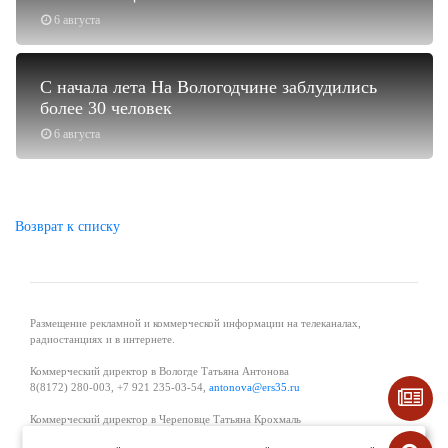
6 августа
С начала лета На Вологодчине заблудились
более 30 человек
6 августа
Возврат к списку
Размещение рекламной и коммерческой информации на телеканалах,
радиостанциях и в интернете.
Коммерческий директор в Вологде Татьяна Антонова
8(8172) 280-003, +7 921 235-03-54,
antonova@ers35.ru
Коммерческий директор в Череповце Татьяна Крохмаль
8(8202) 57-11-11, +7 921 121-59-44,
tvkrohmal@35media.ru