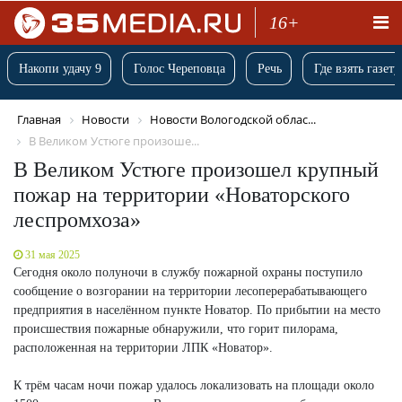
16+
Накопи удачу 9
Голос Череповца
Речь
Где взять газету
Главная
Новости
Новости Вологодской облас...
В Великом Устюге произоше...
В Великом Устюге произошел крупный
пожар на территории «Новаторского
леспромхоза»
31 мая 2025
Сегодня около полуночи в службу пожарной охраны поступило
сообщение о возгорании на территории лесоперерабатывающего
предприятия в населённом пункте Новатор. По прибытии на место
происшествия пожарные обнаружили, что горит пилорама,
расположенная на территории ЛПК «Новатор».
К трём часам ночи пожар удалось локализовать на площади около