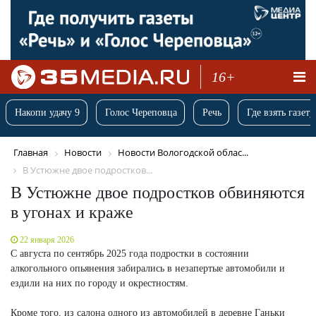
16+
Накопи удачу 9
Голос Череповца
Речь
Где взять газету
Главная
Новости
Новости Вологодской облас...
В Устюжне двое подростков...
В Устюжне двое подростков обвиняются
в угонах и краже
22 января 2026
С августа по сентябрь 2025 года подростки в состоянии
алкогольного опьянения забирались в незапертые автомобили и
ездили на них по городу и окрестностям.
Кроме того, из салона одного из автомобилей в деревне Ганьки