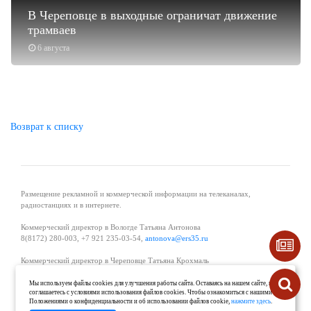
В Череповце в выходные ограничат движение
трамваев
6 августа
Возврат к списку
Размещение рекламной и коммерческой информации на телеканалах,
радиостанциях и в интернете.
Коммерческий директор в Вологде Татьяна Антонова
8(8172) 280-003, +7 921 235-03-54,
antonova@ers35.ru
Коммерческий директор в Череповце Татьяна Крохмаль
8(8202) 57-11-11, +7 921 121-59-44,
tvkrohmal@35media.ru
Мы используем файлы cookies для улучшения работы сайта. Оставаясь на нашем сайте, вы
соглашаетесь с условиями использования файлов cookies. Чтобы ознакомиться с нашими
Начальник отдела рекламы в Великом Устюге Екатерина Вьюжанина 8(81738)
Положениями о конфиденциальности и об использовании файлов cookie,
нажмите здесь
.
2-04-44, +7 921 125-06-40,
katrinv81@mail.ru