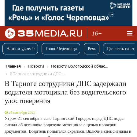
16+
Накопи удачу 9
Голос Череповца
Речь
Где взять газету
Главная
Новости
Новости Вологодской облас...
В Тарноге сотрудники ДПС ...
В Тарноге сотрудники ДПС задержали
водителя мотоцикла без водительского
удостоверения
24 сентября 2025
Утром 21 сентября в селе Тарногский Городок наряд ДПС подал
сигнал об остановке водителю мотоцикла с целью проверки
документов. Водитель попытался скрыться. Включив спецсигналы и