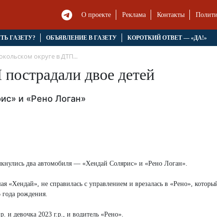
О проекте
Реклама
Контакты
Полити
ЯТЬ ГАЗЕТУ?
ОБЪЯВЛЕНИЕ В ГАЗЕТУ
КОРОТКИЙ ОТВЕТ — «ДА!»
окольском округе в ДТП...
 пострадали двое детей
ис» и «Рено Логан»
олкнулись два автомобиля — «Хендай Солярис» и «Рено Логан».
я «Хендай», не справилась с управлением и врезалась в «Рено», которы
6 года рождения.
р. и девочка 2023 г.р., и водитель «Рено».