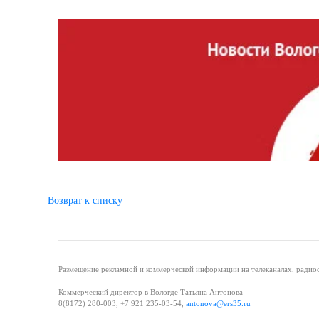
Возврат к списку
Размещение рекламной и коммерческой информации на телеканалах, радиос
Коммерческий директор в Вологде Татьяна Антонова
8(8172) 280-003, +7 921 235-03-54,
antonova@ers35.ru