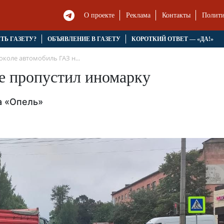
О проекте
Реклама
Контакты
Полити
ЯТЬ ГАЗЕТУ?
ОБЪЯВЛЕНИЕ В ГАЗЕТУ
КОРОТКИЙ ОТВЕТ — «ДА!»
околе автомобиль ГАЗ н...
е пропустил иномарку
а «Опель»