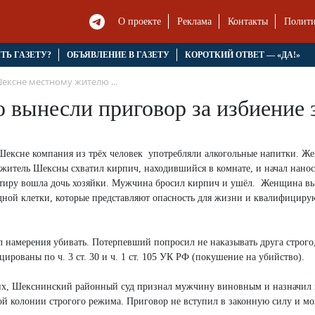
О проекте
Реклама
Контакты
Полити
ЯТЬ ГАЗЕТУ?
ОБЪЯВЛЕНИЕ В ГАЗЕТУ
КОРОТКИЙ ОТВЕТ — «ДА!»
ексне местному жителю ...
 вынесли приговор за избиение 
в Шексне компания из трёх человек употребляли алкогольные напитки. Ж
 житель Шексны схватил кирпич, находившийся в комнате, и начал нанос
вартиру вошла дочь хозяйки. Мужчина бросил кирпич и ушёл. Женщина в
ной клетки, которые представляют опасность для жизни и квалифицирую
л намерения убивать. Потерпевший попросил не наказывать друга строго,
рованы по ч. 3 ст. 30 и ч. 1 ст. 105 УК РФ (покушение на убийство).
щих, Шекснинский районный суд признал мужчину виновным и назначил 
ой колонии строгого режима. Приговор не вступил в законную силу и мо