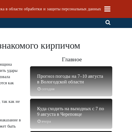
ка в области обработки и защиты персональных данных
знакомого кирпичом
Главное
енщина
ить удары
Прогноз погоды на 7–10 августа
ызвала
в Вологодской области
тся как
сегодня
 так как не
Куда сходить на выходных с 7 по
9 августа в Череповце
наказание в
вчера
жет быть