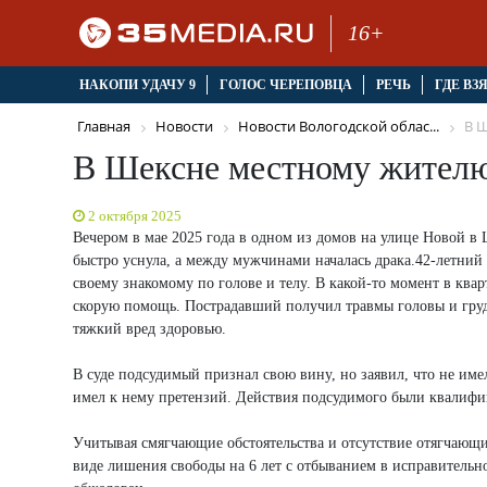
16+
НАКОПИ УДАЧУ 9
ГОЛОС ЧЕРЕПОВЦА
РЕЧЬ
ГДЕ ВЗ
Главная
Новости
Новости Вологодской облас...
В Ш
В Шексне местному жителю
2 октября 2025
Вечером в мае 2025 года в одном из домов на улице Новой 
быстро уснула, а между мужчинами началась драка.42-летний
своему знакомому по голове и телу. В какой-то момент в к
скорую помощь. Пострадавший получил травмы головы и груд
тяжкий вред здоровью.
В суде подсудимый признал свою вину, но заявил, что не име
имел к нему претензий. Действия подсудимого были квалифици
Учитывая смягчающие обстоятельства и отсутствие отягчаю
виде лишения свободы на 6 лет с отбыванием в исправительн