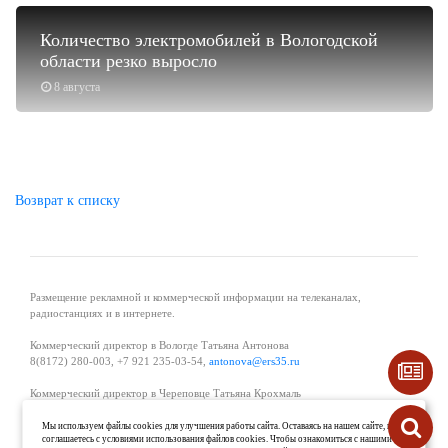
Количество электромобилей в Вологодской
области резко выросло
8 августа
Возврат к списку
Размещение рекламной и коммерческой информации на телеканалах,
радиостанциях и в интернете.
Коммерческий директор в Вологде Татьяна Антонова
8(8172) 280-003, +7 921 235-03-54,
antonova@ers35.ru
Коммерческий директор в Череповце Татьяна Крохмаль
8(8202) 57-11-11, +7 921 121-59-44,
tvkrohmal@35media.ru
Мы используем файлы cookies для улучшения работы сайта. Оставаясь на нашем сайте, вы
соглашаетесь с условиями использования файлов cookies. Чтобы ознакомиться с нашими
Начальник отдела рекламы в Великом Устюге Екатерина Вьюжанина 8(81738)