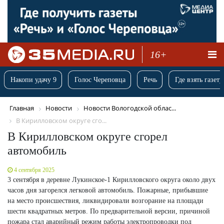
16+
Накопи удачу 9
Голос Череповца
Речь
Где взять газету
Главная
Новости
Новости Вологодской облас...
В Кирилловском округе сго...
В Кирилловском округе сгорел
автомобиль
4 сентября 2025
3 сентября в деревне Лукинское-1 Кирилловского округа около двух
часов дня загорелся легковой автомобиль. Пожарные, прибывшие
на место происшествия, ликвидировали возгорание на площади
шести квадратных метров. По предварительной версии, причиной
пожара стал аварийный режим работы электропроводки под