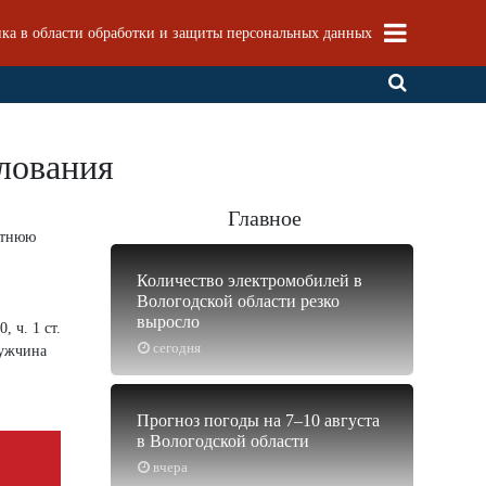
ка в области обработки и защиты персональных данных
илования
Главное
летнюю
Количество электромобилей в
Вологодской области резко
выросло
 ч. 1 ст.
сегодня
Мужчина
Прогноз погоды на 7–10 августа
в Вологодской области
вчера