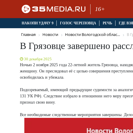
16+
НАКОПИ УДАЧУ 9
ГОЛОС ЧЕРЕПОВЦА
РЕЧЬ
ГДЕ ВЗ
Главная
Новости
Новости Вологодской облас...
В Г
В Грязовце завершено расс
30 декабря 2025
Ночью 2 ноября 2025 года 22-летний житель Грязовца, находя
женщину. Он преследовал её с целью совершения преступлени
освободилась и убежала.
Подозреваемый, имеющий предыдущие судимости за аналогичные
131 УК РФ). Следствие избрало в отношении него меру пресе
признал свою вину.
Все необходимые следственные мероприятия завершены. Дело б