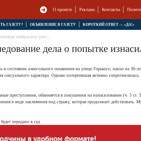
О проекте
Реклама
Контакты
Полити
ЯТЬ ГАЗЕТУ?
ОБЪЯВЛЕНИЕ В ГАЗЕТУ
КОРОТКИЙ ОТВЕТ — «ДА!»
рязовце завершено расс...
ледование дела о попытке изнас
сь в состоянии алкогольного опьянения на улице Горького, напал на 30-
я сексуального характера. Однако потерпевшая активно сопротивлялась,
 преступления, обвиняется в покушении на изнасилование (ч. 3 ст. 30,
чения в виде заключения под стражу, которая продолжает действовать. 
удет передано в суд.