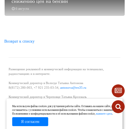
снижению цен на бензин
6 августа
Возврат к списку
Размещение рекламной и коммерческой информации на телеканалах,
радиостанциях и в интернете.
Коммерческий директор в Вологде Татьяна Антонова
8(8172) 280-003, +7 921 235-03-54,
antonova@ers35.ru
Коммерческий директор в Череповце Татьяна Крохмаль
8(8202) 57-11-11, +7 921 121-59-44,
tvkrohmal@35media.ru
Мы используем файлы cookies для улучшения работы сайта. Оставаясь на нашем сайте, вы
соглашаетесь с условиями использования файлов cookies. Чтобы ознакомиться с нашими
Начальник отдела рекламы в Великом Устюге Екатерина Вьюжанина 8(81738)
Положениями о конфиденциальности и об использовании файлов cookie,
нажмите здесь
.
2-04-44, +7 921 125-06-40,
katrinv81@mail.ru
Я согласен
О проекте
Реклама
Контакты