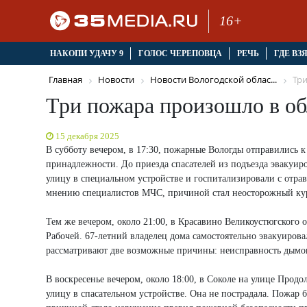
16+
НАКОПИ УДАЧУ 9
ГОЛОС ЧЕРЕПОВЦА
РЕЧЬ
ГДЕ ВЗ
Главная
Новости
Новости Вологодской облас...
Три
Три пожара произошло в о
15 декабря 2025
В субботу вечером, в 17:30, пожарные Вологды отправились к
принадлежности. До приезда спасателей из подъезда эвакуиро
улицу в специальном устройстве и госпитализировали с отра
мнению специалистов МЧС, причиной стал неосторожный ку
Тем же вечером, около 21:00, в Красавино Великоустюгского 
Рабочей. 67-летний владелец дома самостоятельно эвакуиро
рассматривают две возможные причины: неисправность дымов
В воскресенье вечером, около 18:00, в Соколе на улице Прод
улицу в спасательном устройстве. Она не пострадала. Пожар