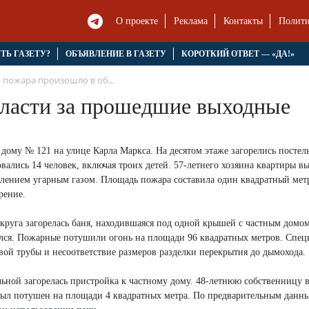
О проекте
Реклама
Контакты
Полити
ЯТЬ ГАЗЕТУ?
ОБЪЯВЛЕНИЕ В ГАЗЕТУ
КОРОТКИЙ ОТВЕТ — «ДА!»
 пожара произошло в об...
бласти за прошедшие выходные
 дому № 121 на улице Карла Маркса. На десятом этаже загорелись постел
вались 14 человек, включая троих детей. 57-летнего хозяина квартиры в
влением угарным газом. Площадь пожара составила один квадратный мет
рение.
округа загорелась баня, находившаяся под одной крышей с частным домо
вался. Пожарные потушили огонь на площади 96 квадратных метров. Спе
ой трубы и несоответствие размеров разделки перекрытия до дымохода.
ольной загорелась пристройка к частному дому. 48-летнюю собственницу 
 был потушен на площади 4 квадратных метра. По предварительным данн