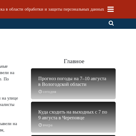
ка в области обработки и защиты персональных данных
Главное
ьные
ывели на
Прогноз погоды на 7–10 августа
р. По
в Вологодской области
сегодня
м на улице
циалисты
Куда сходить на выходных с 7 по
9 августа в Череповце
вывели на
вчера
ым,