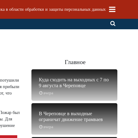
ка в области обработки и защиты персональных данных
Главное
Куда сходить на выходных с 7 по
е потушили
9 августа в Череповце
ия прибыли
вчера
т, что
 Пожар был
В Череповце в выходные
ы. Для
ограничат движение трамваев
арушение
вчера