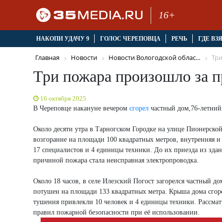
16+
НАКОПИ УДАЧУ 9
ГОЛОС ЧЕРЕПОВЦА
РЕЧЬ
ГДЕ ВЗ
Главная
Новости
Новости Вологодской облас...
Три
Три пожара произошло за 
16 октября 2025
В Череповце накануне вечером
сгорел
частный дом,76-летний
Около десяти утра в Тарногском Городке на улице Пионерск
возгорание на площади 100 квадратных метров, внутренняя 
17 специалистов и 4 единицы техники. До их приезда из зда
причиной пожара стала неисправная электропроводка.
Около 18 часов, в селе Илезский Погост загорелся частный д
потушен на площади 133 квадратных метра. Крыша дома сгоре
тушения привлекли 10 человек и 4 единицы техники. Рассма
правил пожарной безопасности при её использовании.