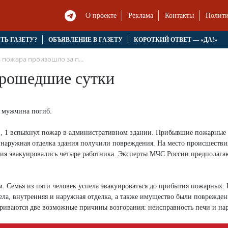
О проекте
Реклама
Контакты
Полити
ЯТЬ ГАЗЕТУ?
ОБЪЯВЛЕНИЕ В ГАЗЕТУ
КОРОТКИЙ ОТВЕТ — «ДА!»
 пожара произошло за п...
прошедшие сутки
 мужчина погиб.
ой, 1 вспыхнул пожар в административном здании. Прибывшие пожарны
и наружная отделка здания получили повреждения. На место происшеств
ния эвакуировались четыре работника. Эксперты МЧС России предполагаю
ом. Семья из пяти человек успела эвакуироваться до прибытия пожарных.
ла, внутренняя и наружная отделка, а также имущество были поврежден
триваются две возможные причины возгорания: неисправность печи и н