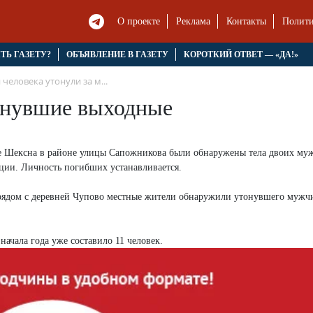
О проекте
Реклама
Контакты
Полити
ЯТЬ ГАЗЕТУ?
ОБЪЯВЛЕНИЕ В ГАЗЕТУ
КОРОТКИЙ ОТВЕТ — «ДА!»
 человека утонули за м...
минувшие выходные
лке Шексна в районе улицы Сапожникова были обнаружены тела двоих му
ции. Личность погибших устанавливается.
 рядом с деревней Чупово местные жители обнаружили утонувшего мужч
ачала года уже составило 11 человек.