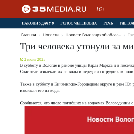
16+
НАКОПИ УДАЧУ 9
ГОЛОС ЧЕРЕПОВЦА
РЕЧЬ
ГДЕ ВЗ
Главная
Новости
Новости Вологодской облас...
Три
Три человека утонули за 
2 июня 2025
В субботу в Вологде в районе улицы Карла Маркса и в посё
Спасатели извлекли их из воды и передали сотрудникам поли
Также в субботу в Кичменгско-Городецком округе в реке Юг
извлекли его из воды.
Сообщается, что число погибших на водоемах Вологодчины с н