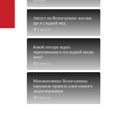
вчера
Август на Вологодчине: кислые
щи и сладкий мед
4 августа
Какой погоды ждать
череповчанам в последний месяц
лета?
4 августа
Минэкономики Вологодчины
нарушило правила алкогольного
лицензирования
4 августа