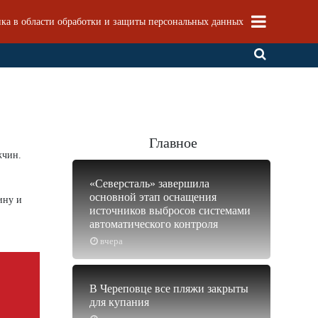
ка в области обработки и защиты персональных данных
Главное
жчин.
«Северсталь» завершила
основной этап оснащения
ину и
источников выбросов системами
автоматического контроля
вчера
В Череповце все пляжи закрыты
для купания