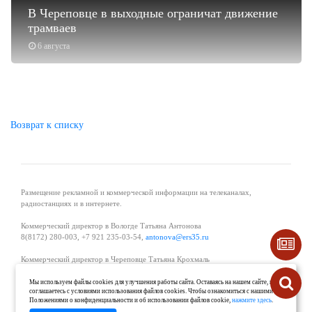
В Череповце в выходные ограничат движение
трамваев
6 августа
Возврат к списку
Размещение рекламной и коммерческой информации на телеканалах,
радиостанциях и в интернете.
Коммерческий директор в Вологде Татьяна Антонова
8(8172) 280-003, +7 921 235-03-54,
antonova@ers35.ru
Коммерческий директор в Череповце Татьяна Крохмаль
8(8202) 57-11-11, +7 921 121-59-44,
tvkrohmal@35media.ru
Мы используем файлы cookies для улучшения работы сайта. Оставаясь на нашем сайте, вы
соглашаетесь с условиями использования файлов cookies. Чтобы ознакомиться с нашими
Начальник отдела рекламы в Великом Устюге Екатерина Вьюжанина 8(81738)
Положениями о конфиденциальности и об использовании файлов cookie,
нажмите здесь
.
2-04-44, +7 921 125-06-40,
katrinv81@mail.ru