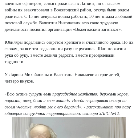
военным офицером, семья проживала в Латвии, но с началом
войны их эвакуировали в Вожегодский район, откуда были родом
родители. С 15 лет девушка пошла работать, 50 лет отдала любимой
почтовой службе. Валентин Николаевич всю свою трудовую
деятельность посвятил организации «Вожегодский заготскот».
Юбиляры поделились секретом крепкого и счастливого брака. По их
словам, за все эти годы они ни разу не ругались. Шли по жизни
рука об руку, вместе делили радости, вместе преодолевали
трудности.
У Ларисы Михайловны и Валентина Николаевича трое детей,
четверо внуков.
«Всю жизнь супруги вели приусадебное хозяйство: держали коров,
поросят, овец, была и своя лошадь. Всегда выращивали овощи на
своем участке, любят лес с его дарами!», - рассказывают про пару
юбиляров сотрудники территориального сектора ЗАГС №12.