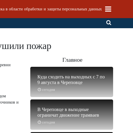
ка в области обработки и защиты персональных данных
тушили пожар
Главное
еревни
Куда сходить на выходных с 7 по
9 августа в Череповце
сегодня
ядом
точников и
В Череповце в выходные
ограничат движение трамваев
сегодня