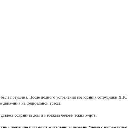
 была потушена. После полного устранения возгорания сотрудники ДПС
о движения на федеральной трассе.
далось сохранить дом и избежать человеческих жертв.
кий» получило письмо от жительницы деревни Улома с выражением