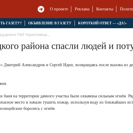
О проекте
Реклама
Контакты
Полити
ЯТЬ ГАЗЕТУ?
ОБЪЯВЛЕНИЕ В ГАЗЕТУ
КОРОТКИЙ ОТВЕТ — «ДА!»
рудники ГАИ Череповецк...
кого района спасли людей и по
Дмитрий Александров и Сергей Идин, возвращаясь после вызова из д
вия.
 и баня на территории дачного участка были охвачены сильным огнём. Р
зопасное место и начали тушить пожар, используя воду из ближайших ис
полицейские боролись с огнём.