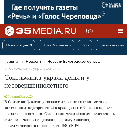
16+
Накопи удачу 9
Голос Череповца
Речь
Где взять газету
Главная
Новости
Новости Вологодской облас...
Сокольчанка украла деньги...
Сокольчанка украла деньги у
несовершеннолетнего
16 сентября 2025
В Соколе возбуждено уголовное дело в отношении местной
жительницы, подозреваемой в краже денег с банковского счета
несовершеннолетнего. Сокольским межрайонным следственным
отделом начато расследование по факту хищения,
предусмотренного п. «г» ч. 3 ст. 158 УК РФ.