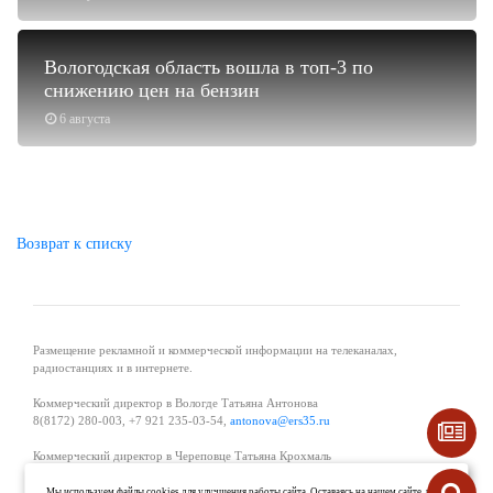
Вологодская область вошла в топ-3 по
снижению цен на бензин
6 августа
Возврат к списку
Размещение рекламной и коммерческой информации на телеканалах,
радиостанциях и в интернете.
Коммерческий директор в Вологде Татьяна Антонова
8(8172) 280-003, +7 921 235-03-54,
antonova@ers35.ru
Коммерческий директор в Череповце Татьяна Крохмаль
8(8202) 57-11-11, +7 921 121-59-44,
tvkrohmal@35media.ru
Мы используем файлы cookies для улучшения работы сайта. Оставаясь на нашем сайте, вы