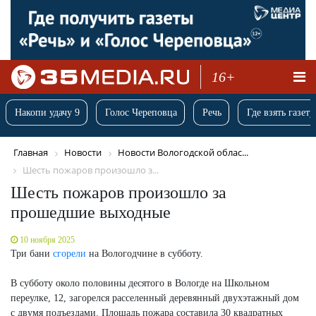
16+
Накопи удачу 9
Голос Череповца
Речь
Где взять газету
Главная
Новости
Новости Вологодской облас...
Шесть пожаров произошло з...
Шесть пожаров произошло за
прошедшие выходные
10 ноября 2025
Три бани
сгорели
на Вологодчине в субботу.
В субботу около половины десятого в Вологде на Школьном
переулке, 12, загорелся расселенный деревянный двухэтажный дом
с двумя подъездами. Площадь пожара составила 30 квадратных