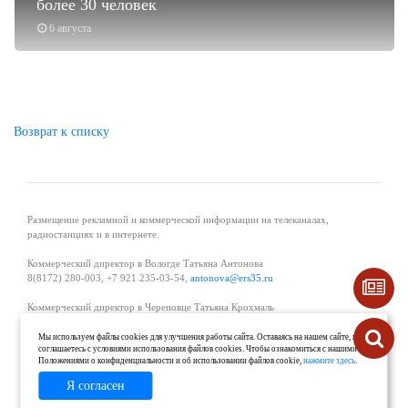
более 30 человек
6 августа
Возврат к списку
Размещение рекламной и коммерческой информации на телеканалах,
радиостанциях и в интернете.
Коммерческий директор в Вологде Татьяна Антонова
8(8172) 280-003, +7 921 235-03-54,
antonova@ers35.ru
Коммерческий директор в Череповце Татьяна Крохмаль
8(8202) 57-11-11, +7 921 121-59-44,
tvkrohmal@35media.ru
Мы используем файлы cookies для улучшения работы сайта. Оставаясь на нашем сайте, вы
соглашаетесь с условиями использования файлов cookies. Чтобы ознакомиться с нашими
Начальник отдела рекламы в Великом Устюге Екатерина Вьюжанина 8(81738)
Положениями о конфиденциальности и об использовании файлов cookie,
нажмите здесь
.
2-04-44, +7 921 125-06-40,
katrinv81@mail.ru
Я согласен
О проекте
Реклама
Контакты