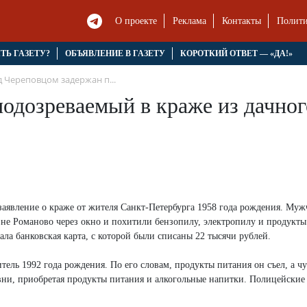
О проекте
Реклама
Контакты
Полити
ЯТЬ ГАЗЕТУ?
ОБЪЯВЛЕНИЕ В ГАЗЕТУ
КОРОТКИЙ ОТВЕТ — «ДА!»
 Череповцом задержан п...
одозреваемый в краже из дачног
заявление о краже от жителя Санкт-Петербурга 1958 года рождения. Му
вне Романово через окно и похитили бензопилу, электропилу и продукты
ала банковская карта, с которой были списаны 22 тысячи рублей.
ель 1992 года рождения. По его словам, продукты питания он съел, а ч
евни, приобретая продукты питания и алкогольные напитки. Полицейские