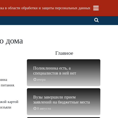
ка в области обработки и защиты персональных данных
о дома
Главное
Поликлиника есть, а
специалистов в ней нет
вчера
жчина
 питания.
Вузы завершили прием
ужой картой
заявлений на бюджетные места
 изъяли
8 августа