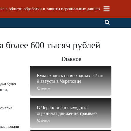
ка в области обработки и защиты персональных данных
а более 600 тысяч рублей
Главное
Куда сходить на выходных с 7 по
9 августа в Череповце
рки будет
вчера
ении,
В Череповце в выходные
ионерка
ограничат движение трамваев
вчера
ные попали