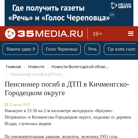
16+
Накопи удачу 9
Голос Череповца
Речь
Где взять газету
Главная
Новости
Новости Вологодской облас...
Пенсионер погиб в ДТП в К...
Пенсионер погиб в ДТП в Кичменгско-
Городецком округе
22 июля 2025
Накануне в 23:50 на 2-м километре автодороги «Кукуево-
Петрянино» в Кичменгско-Городецком округе, недалеко от деревни
Исады, случилась авария.
По предварительным данным, водитель, мужчина 1955 года