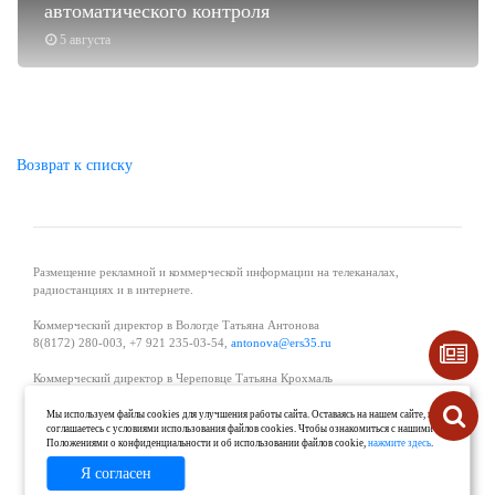
автоматического контроля
5 августа
Возврат к списку
Размещение рекламной и коммерческой информации на телеканалах,
радиостанциях и в интернете.
Коммерческий директор в Вологде Татьяна Антонова
8(8172) 280-003, +7 921 235-03-54,
antonova@ers35.ru
Коммерческий директор в Череповце Татьяна Крохмаль
8(8202) 57-11-11, +7 921 121-59-44,
tvkrohmal@35media.ru
Мы используем файлы cookies для улучшения работы сайта. Оставаясь на нашем сайте, вы
соглашаетесь с условиями использования файлов cookies. Чтобы ознакомиться с нашими
Начальник отдела рекламы в Великом Устюге Екатерина Вьюжанина 8(81738)
Положениями о конфиденциальности и об использовании файлов cookie,
нажмите здесь
.
2-04-44, +7 921 125-06-40,
katrinv81@mail.ru
Я согласен
О проекте
Реклама
Контакты