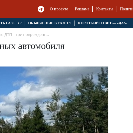
О проекте
Реклама
Контакты
Полити
ЯТЬ ГАЗЕТУ?
ОБЪЯВЛЕНИЕ В ГАЗЕТУ
КОРОТКИЙ ОТВЕТ — «ДА!»
о ДТП – три поврежденн...
ных автомобиля