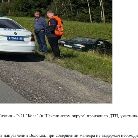
- Тихвин - Р-21 "Кола" (в Шекснинском округе) произошло ДТП, участни
 в направлении Вологды, при совершении маневра не выдержал необход