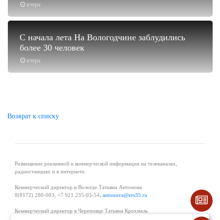
вчера
С начала лета На Вологодчине заблудились
более 30 человек
вчера
Возврат к списку
Размещение рекламной и коммерческой информации на телеканалах,
радиостанциях и в интернете.
Коммерческий директор в Вологде Татьяна Антонова
8(8172) 280-003, +7 921 235-03-54,
antonova@ers35.ru
Коммерческий директор в Череповце Татьяна Крохмаль
8(8202) 57-11-11, +7 921 121-59-44,
tvkrohmal@35media.ru