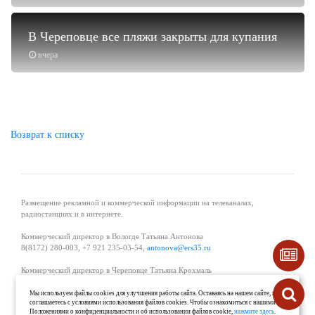
В Череповце все пляжи закрыты для купания
вчера
Возврат к списку
Размещение рекламной и коммерческой информации на телеканалах,
радиостанциях и в интернете.
Коммерческий директор в Вологде Татьяна Антонова
8(8172) 280-003, +7 921 235-03-54,
antonova@ers35.ru
Коммерческий директор в Череповце Татьяна Крохмаль
8(8202) 57-11-11, +7 921 121-59-44,
tvkrohmal@35media.ru
Мы используем файлы cookies для улучшения работы сайта. Оставаясь на нашем сайте, вы
соглашаетесь с условиями использования файлов cookies. Чтобы ознакомиться с нашими
Начальник отдела рекламы в Великом Устюге Екатерина Вьюжанина 8(81738)
Положениями о конфиденциальности и об использовании файлов cookie,
нажмите здесь
.
2-04-44, +7 921 125-06-40,
katrinv81@mail.ru