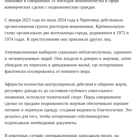
обвиняют в совершении 18 эпизодов мошенничества в сфере
коммерческих сделок с недвижимостью граждан.
С января 2023 года по июль 2024 года в Череповце действовала
организованная группа риелторов-мошенников. Криминальную
схему организовали две жительницы города, родившиеся в 1972 и
1974 годах. К преступлениям они привлекли других лиц.
Злоумышленники выбирали социально неблагополучных, одиноких
и легковнушаемых людей. Они входили в доверие к жертвам, затем
убеждали их переехать в арендованное жильё, где потерпевшие
фактически изолировались от внешнего мира.
Аферисты полностью контролировали действия и общение жертв,
регулярно доводя их до состояния глубокого алкогольного
опьянения, используя технический спирт. Перед совершением
сделки по продаже недвижимости жертвам обеспечивали хорошее
питание и опрятную одежду, создавая видимость благополучия. Это
делалось для того, чтобы потерпевшие собственноручно
подписывали необходимые документы.
В некоторых случаях злоумышленники записывали видео, на