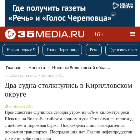
16+
Накопи удачу 9
Голос Череповца
Речь
Где взять газету
Главная
Новости
Новости Вологодской облас...
Два судна столкнулись в К...
Два судна столкнулись в Кирилловском
округе
27 августа 2025
Происшествие случилось сегодня утром на 676-м километре реки
Шексны на Волго-Балтийском водном пути. Столкнулись теплоход
с щебнем и порожняя баржа. Повреждены лишь лакокрасочные
покрытия транспортов. Пострадавших нет. Разлив нефтепродуктов
также не зафиксировали.