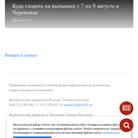
Куда сходить на выходных с 7 по 9 августа в
Череповце
6 августа
Возврат к списку
Размещение рекламной и коммерческой информации на телеканалах,
радиостанциях и в интернете.
Коммерческий директор в Вологде Татьяна Антонова
8(8172) 280-003, +7 921 235-03-54,
antonova@ers35.ru
Коммерческий директор в Череповце Татьяна Крохмаль
8(8202) 57-11-11, +7 921 121-59-44,
tvkrohmal@35media.ru
Мы используем файлы cookies для улучшения работы сайта. Оставаясь на нашем сайте, вы
соглашаетесь с условиями использования файлов cookies. Чтобы ознакомиться с нашими
Начальник отдела рекламы в Великом Устюге Екатерина Вьюжанина 8(81738)
Положениями о конфиденциальности и об использовании файлов cookie,
нажмите здесь
.
2-04-44, +7 921 125-06-40,
katrinv81@mail.ru