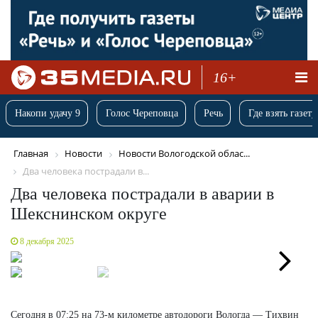
16+
Накопи удачу 9
Голос Череповца
Речь
Где взять газету
Главная
Новости
Новости Вологодской облас...
Два человека пострадали в...
Два человека пострадали в аварии в
Шекснинском округе
8 декабря 2025
Next
Сегодня в 07:25 на 73-м километре автодороги Вологда — Тихвин