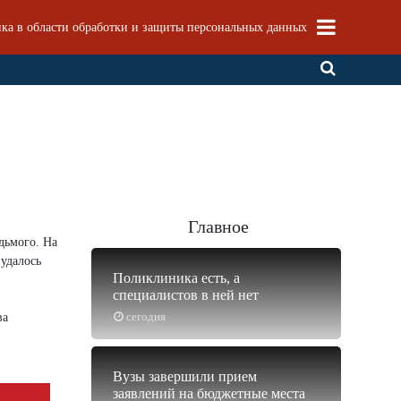
ка в области обработки и защиты персональных данных
Главное
дьмого. На
удалось
Поликлиника есть, а
специалистов в ней нет
сегодня
ва
Вузы завершили прием
заявлений на бюджетные места