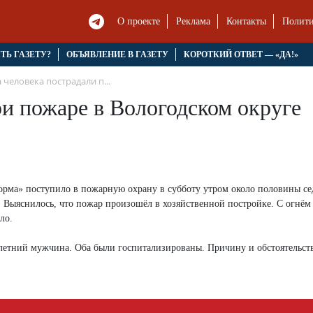
О проекте
Реклама
Контакты
Полити
ЯТЬ ГАЗЕТУ?
ОБЪЯВЛЕНИЕ В ГАЗЕТУ
КОРОТКИЙ ОТВЕТ — «ДА!»
 человека пострадали п...
ри пожаре в Вологодском округе
орма» поступило в пожарную охрану в субботу утром около половины се
 Выяснилось, что пожар произошёл в хозяйственной постройке. С огнём 
ло.
4-летний мужчина. Оба были госпитализированы. Причину и обстоятельст