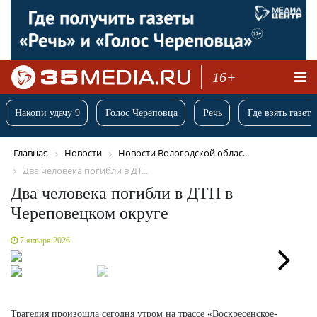
16+
Накопи удачу 9
Голос Череповца
Речь
Где взять газету
Главная
Новости
Новости Вологодской облас...
Два человека погибли в ДТ...
Два человека погибли в ДТП в
Череповецком округе
7 января 2026
Next
Трагедия произошла сегодня утром на трассе «Воскресенское-