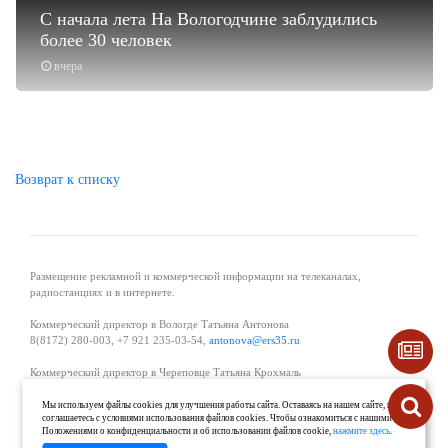
С начала лета На Вологодчине заблудились
более 30 человек
вчера
Возврат к списку
Размещение рекламной и коммерческой информации на телеканалах,
радиостанциях и в интернете.
Коммерческий директор в Вологде Татьяна Антонова
8(8172) 280-003, +7 921 235-03-54,
antonova@ers35.ru
Коммерческий директор в Череповце Татьяна Крохмаль
8(8202) 57-11-11, +7 921 121-59-44,
tvkrohmal@35media.ru
Мы используем файлы cookies для улучшения работы сайта. Оставаясь на нашем сайте, вы
соглашаетесь с условиями использования файлов cookies. Чтобы ознакомиться с нашими
Начальник отдела рекламы в Великом Устюге Екатерина Вьюжанина 8(81738)
Положениями о конфиденциальности и об использовании файлов cookie,
нажмите здесь
.
2-04-44, +7 921 125-06-40,
katrinv81@mail.ru