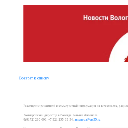
Возврат к списку
Размещение рекламной и коммерческой информации на телеканалах, радиос
Коммерческий директор в Вологде Татьяна Антонова
8(8172) 280-003, +7 921 235-03-54,
antonova@ers35.ru