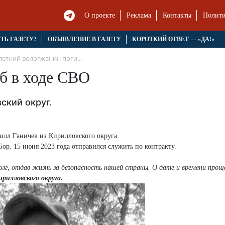
О проекте
Реклама
Контакты
Полити
ЯТЬ ГАЗЕТУ?
ОБЪЯВЛЕНИЕ В ГАЗЕТУ
КОРОТКИЙ ОТВЕТ — «ДА!»
летний вологжанин поги...
б в ходе СВО
ский округ.
илл Ганичев из Кирилловского округа.
Бор. 15 июня 2023 года отправился служить по контракту.
долг, отдав жизнь за безопасность нашей страны. О дате и времени про
илловского округа.