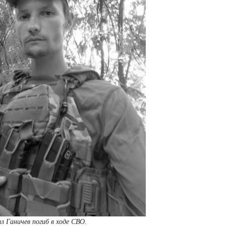
л Ганичев погиб в ходе СВО.