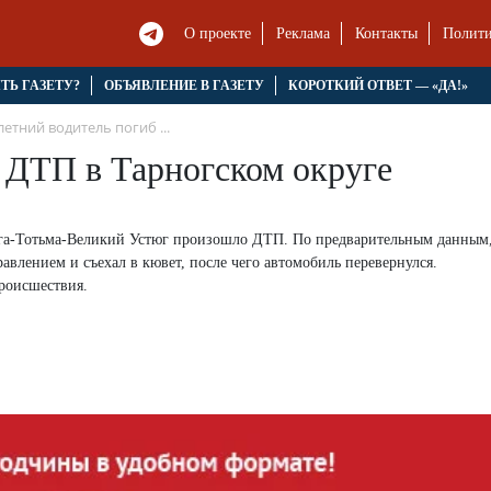
О проекте
Реклама
Контакты
Полити
ЯТЬ ГАЗЕТУ?
ОБЪЯВЛЕНИЕ В ГАЗЕТУ
КОРОТКИЙ ОТВЕТ — «ДА!»
летний водитель погиб ...
в ДТП в Тарногском округе
ога-Тотьма-Великий Устюг произошло ДТП. По предварительным данным,
авлением и съехал в кювет, после чего автомобиль перевернулся.
происшествия.