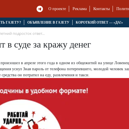
О проекте
Реклама
Контакты
Полити
ЯТЬ ГАЗЕТУ?
ОБЪЯВЛЕНИЕ В ГАЗЕТУ
КОРОТКИЙ ОТВЕТ — «ДА!»
летний подросток ответ...
т в суде за кражу денег
произошел в апреле этого года в одном из общежитий на улице Ловенец
щения уснул Зная пароль от телефона потерпевшего, молодой человек за
средства он потратил на еду, развлечения и такси.