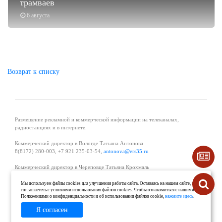
трамваев
6 августа
Возврат к списку
Размещение рекламной и коммерческой информации на телеканалах,
радиостанциях и в интернете.
Коммерческий директор в Вологде Татьяна Антонова
8(8172) 280-003, +7 921 235-03-54,
antonova@ers35.ru
Коммерческий директор в Череповце Татьяна Крохмаль
8(8202) 57-11-11, +7 921 121-59-44,
tvkrohmal@35media.ru
Мы используем файлы cookies для улучшения работы сайта. Оставаясь на нашем сайте, вы
соглашаетесь с условиями использования файлов cookies. Чтобы ознакомиться с нашими
Начальник отдела рекламы в Великом Устюге Екатерина Вьюжанина 8(81738)
Положениями о конфиденциальности и об использовании файлов cookie,
нажмите здесь
.
2-04-44, +7 921 125-06-40,
katrinv81@mail.ru
Я согласен
О проекте
Реклама
Контакты