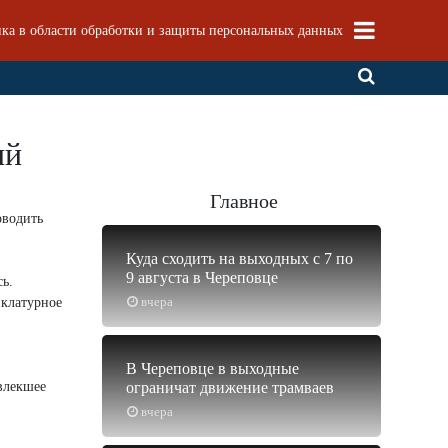
ка в области обработки и защиты персональных данных
ий
Главное
оводить
Куда сходить на выходных с 7 по
9 августа в Череповце
ь.
вчера
нклатурное
В Череповце в выходные
влекшее
ограничат движение трамваев
вчера