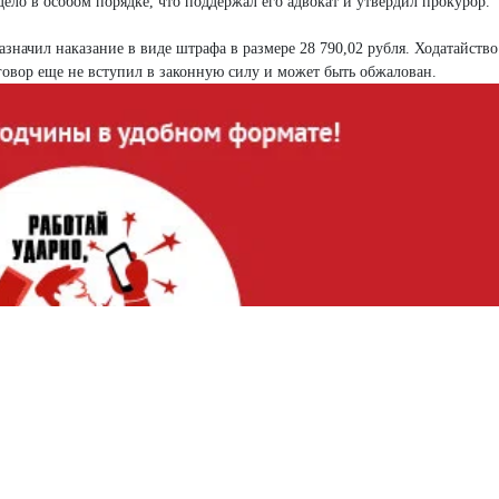
ело в особом порядке, что поддержал его адвокат и утвердил прокурор.
начил наказание в виде штрафа в размере 28 790,02 рубля. Ходатайство
говор еще не вступил в законную силу и может быть обжалован.