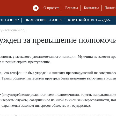
О проекте
Реклама
Контакты
Полити
ЯТЬ ГАЗЕТУ?
ОБЪЯВЛЕНИЕ В ГАЗЕТУ
КОРОТКИЙ ОТВЕТ — «ДА!»
участковый ос...
сужден за превышение полномоч
олжность участкового уполномоченного полиции. Мужчина не захотел пр
а и решил скрыть преступление.
ав, что телефон не был украден и никаких правонарушений не совершалос
. Таким образом, материалы проверки были незаконно включены в номе
РФ (злоупотребление должностными полномочиями, то есть использование
тересам службы, совершенное из иной личной заинтересованности, по
 охраняемых законом интересов общества и государства).