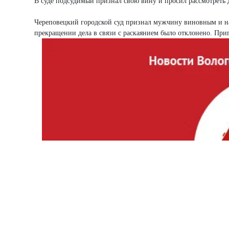
В суде подсудимый признал свою вину и просил рассмотреть д
Череповецкий городской суд признал мужчину виновным и наз
прекращении дела в связи с раскаянием было отклонено. При