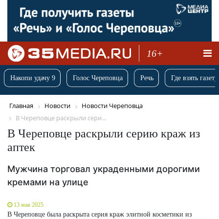
16+
Накопи удачу 9
Голос Череповца
Речь
Где взять газету
Главная
Новости
Новости Череповца
В Череповце раскрыли сери...
В Череповце раскрыли серию краж из
аптек
Мужчина торговал украденными дорогими
кремами на улице
13 мая 2025
В Череповце была раскрыта серия краж элитной косметики из