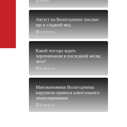
вчера
Август на Вологодчине: кислые
щи и сладкий мед
4 августа
Какой погоды ждать
череповчанам в последний месяц
лета?
4 августа
Минэкономики Вологодчины
нарушило правила алкогольного
лицензирования
4 августа