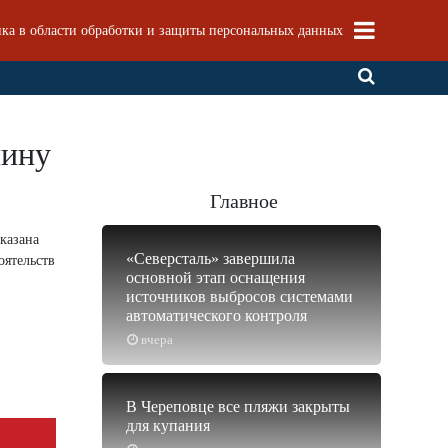
ка в области обработки и защиты персональных данных
чину
Главное
оказана
«Северсталь» завершила
оятельств
основной этап оснащения
источников выбросов системами
автоматического контроля
вчера
В Череповце все пляжи закрыты
для купания