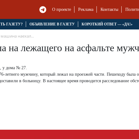
О проекте
Реклама
Контакты
Полити
ЯТЬ ГАЗЕТУ?
ОБЪЯВЛЕНИЕ В ГАЗЕТУ
КОРОТКИЙ ОТВЕТ — «ДА!»
 машина наехал...
а на лежащего на асфальте муж
, у дома № 27.
а 76-летнего мужчину, который лежал на проезжей части. Пешеходу была 
оставили в больницу. В настоящее время проводится расследование обст